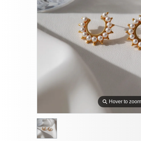
⚲
Hover to zoo