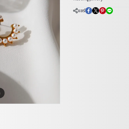
แชร์
m